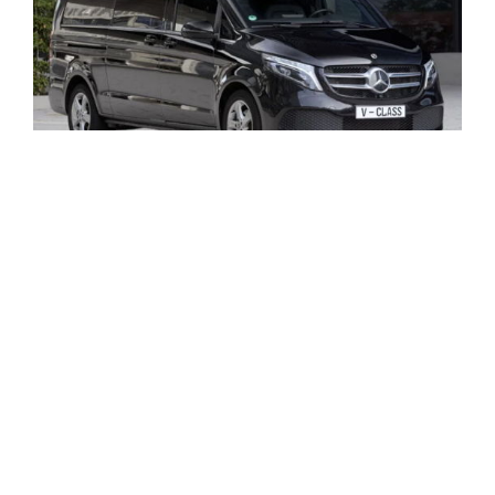
PREMIUM-KLASSE
Mercedes Benz V-Klasse
Wenn Sie mit mehreren Passagieren reisen, aber nicht auf
luxuriösen Komfort verzichten wollen, empfehlen wir Ihnen
die V-Klasse. Er bietet ausreichend Platz für bis zu sieben
Passagiere und mehrere Gepäckstücke.