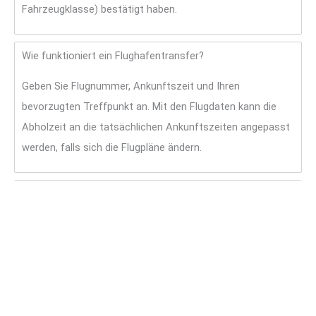
Fahrzeugklasse) bestätigt haben.
Wie funktioniert ein Flughafentransfer?
Geben Sie Flugnummer, Ankunftszeit und Ihren
bevorzugten Treffpunkt an. Mit den Flugdaten kann die
Abholzeit an die tatsächlichen Ankunftszeiten angepasst
werden, falls sich die Flugpläne ändern.
Unterstützt Schneider Messe- und Veranstaltungstermine
im Ruhrgebiet?
Ja. Von VIP-Transfers bis zu Shuttle-Schleifen zwischen
Veranstaltungsorten, Hotels und Dinner-Locations. Teilen
Sie uns Ihren Zeitplan und das Gästeaufkommen mit, um
einen Einsatzplan zu erhalten.